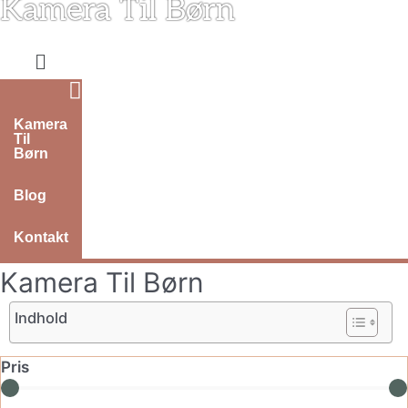
Kamera Til Børn
Gå
til
indholdet
Menu
Kamera
Til
Børn
Blog
Kontakt
Kamera Til Børn
Indhold
Pris