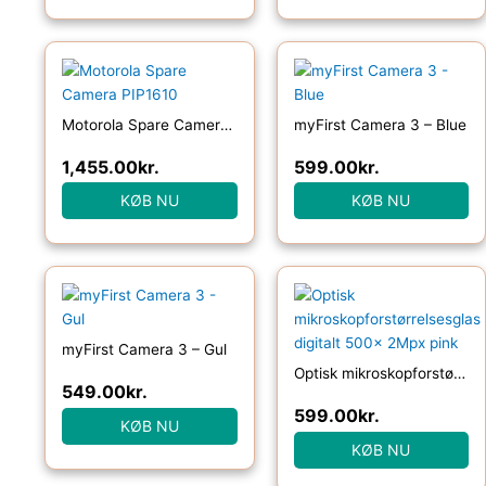
Motorola Spare Camera PIP1610
myFirst Camera 3 – Blue
1,455.00
kr.
599.00
kr.
KØB NU
KØB NU
myFirst Camera 3 – Gul
Optisk mikroskopforstørrelsesglas digitalt 500x 2Mpx pink
549.00
kr.
599.00
kr.
KØB NU
KØB NU