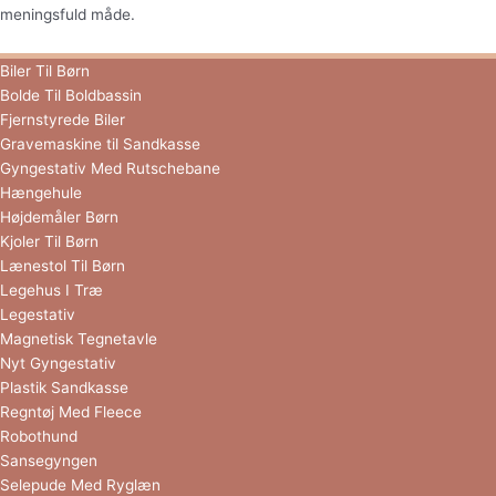
meningsfuld måde.
Biler Til Børn
Bolde Til Boldbassin
Fjernstyrede Biler
Gravemaskine til Sandkasse
Gyngestativ Med Rutschebane
Hængehule
Højdemåler Børn
Kjoler Til Børn
Lænestol Til Børn
Legehus I Træ
Legestativ
Magnetisk Tegnetavle
Nyt Gyngestativ
Plastik Sandkasse
Regntøj Med Fleece
Robothund
Sansegyngen
Selepude Med Ryglæn