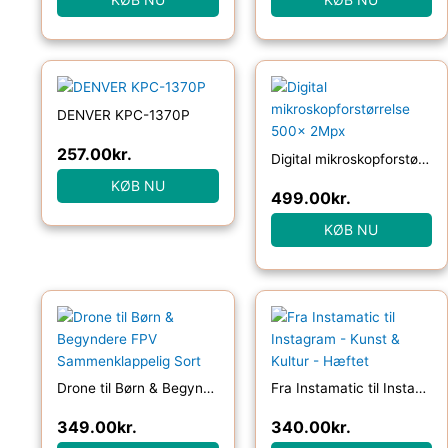
DENVER KPC-1370P
257.00
kr.
Digital mikroskopforstørrelse 500x 2Mpx
KØB NU
499.00
kr.
KØB NU
Drone til Børn & Begyndere FPV Sammenklappelig Sort
Fra Instamatic til Instagram – Kunst & Kultur – Hæftet
349.00
kr.
340.00
kr.