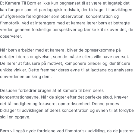
Et Kamera Til Børn er ikke kun begrænset til at være et legetøj; det
kan fungere som et pædagogisk redskab, der bidrager til udviklingen
af afgørende færdigheder som observation, koncentration og
finmotorik. Ved at interagere med et kamera lærer børn at betragte
verden gennem forskellige perspektiver og tænke kritisk over det, de
observerer.
Når børn arbejder med et kamera, bliver de opmærksomme på
detaljer i deres omgivelser, som de måske ellers ville have overset.
De lærer at fokusere på motivet, komponere billeder og identificere
unikke vinkler. Dette fremmer deres evne til at iagttage og analysere
omverdenen omkring dem.
Desuden forbedrer brugen af et kamera til børn deres
koncentrationsevne. Når de sigter efter det perfekte skud, kræver
det tålmodighed og fokuseret opmærksomhed. Denne proces
bidrager til udviklingen af deres koncentration og evnen til at fordybe
sig i en opgave.
Børn vil også nyde fordelene ved finmotorisk udvikling, da de justerer