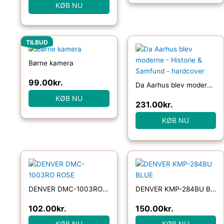
KØB NU
Den
Den
TILBUD
oprindelige
aktuelle
pris
pris
Børne kamera
var:
er:
399.00kr..
99.00kr..
99.00
kr.
Da Aarhus blev moderne – Historie & Samfund – hardcover
KØB NU
231.00
kr.
KØB NU
DENVER DMC-1003RO ROSE
DENVER KMP-284BU BLUE
102.00
kr.
150.00
kr.
KØB NU
KØB NU