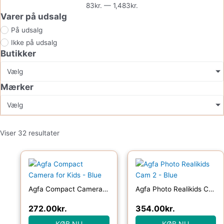
83
kr.
—
1,483
kr.
Varer på udsalg
På udsalg
Ikke på udsalg
Butikker
Vælg
Mærker
Vælg
Viser 32 resultater
Agfa Compact Camera for Kids – Blue
Agfa Photo Realikids Cam 2 – Blue
272.00
kr.
354.00
kr.
KØB NU
KØB NU