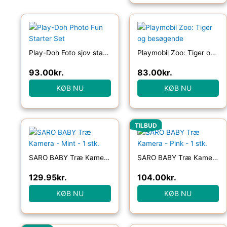
Play-Doh Foto sjov startsæt
Playmobil Zoo: Tiger og besøgende
93.00
kr.
83.00
kr.
KØB NU
KØB NU
Den
Den
TILBUD
oprindelige
aktuelle
pris
pris
var:
er:
SARO BABY Træ Kamera – Mint – 1 stk.
SARO BABY Træ Kamera – Pink – 1 stk.
129.95kr..
104.00kr..
129.95
kr.
104.00
kr.
KØB NU
KØB NU