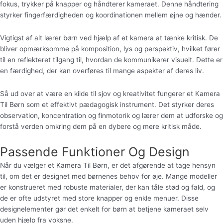
fokus, trykker på knapper og håndterer kameraet. Denne håndtering
styrker fingerfærdigheden og koordinationen mellem øjne og hænder.
Vigtigst af alt lærer børn ved hjælp af et kamera at tænke kritisk. De
bliver opmærksomme på komposition, lys og perspektiv, hvilket fører
til en reflekteret tilgang til, hvordan de kommunikerer visuelt. Dette er
en færdighed, der kan overføres til mange aspekter af deres liv.
Så ud over at være en kilde til sjov og kreativitet fungerer et Kamera
Til Børn som et effektivt pædagogisk instrument. Det styrker deres
observation, koncentration og finmotorik og lærer dem at udforske og
forstå verden omkring dem på en dybere og mere kritisk måde.
Passende Funktioner Og Design
Når du vælger et Kamera Til Børn, er det afgørende at tage hensyn
til, om det er designet med børnenes behov for øje. Mange modeller
er konstrueret med robuste materialer, der kan tåle stød og fald, og
de er ofte udstyret med store knapper og enkle menuer. Disse
designelementer gør det enkelt for børn at betjene kameraet selv
uden hjælp fra voksne.