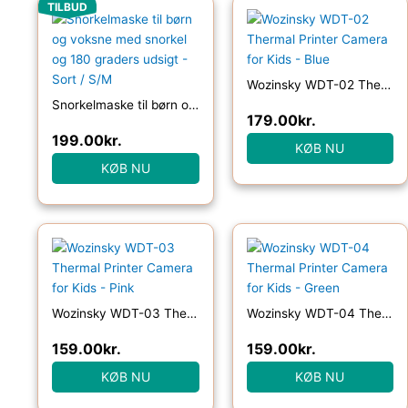
Den
Den
TILBUD
oprindelige
aktuelle
pris
pris
var:
er:
399.00kr..
199.00kr..
Wozinsky WDT-02 Thermal Printer Camera for Kids – Blue
Snorkelmaske til børn og voksne med snorkel og 180 graders udsigt – Sort / S/M
179.00
kr.
199.00
kr.
KØB NU
KØB NU
Wozinsky WDT-03 Thermal Printer Camera for Kids – Pink
Wozinsky WDT-04 Thermal Printer Camera for Kids – Green
159.00
kr.
159.00
kr.
KØB NU
KØB NU