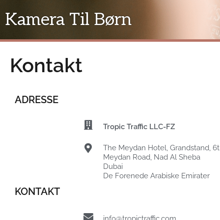
Gå
Kamera Til Børn
til
indholdet
Kontakt
ADRESSE
Tropic Traffic LLC-FZ
The Meydan Hotel, Grandstand, 6th
Meydan Road, Nad Al Sheba
Dubai
De Forenede Arabiske Emirater
KONTAKT
info@tropictraffic.com